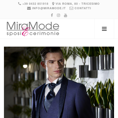
+39 0432 851918
VIA ROMA, 80 - TRICESIMO
INFO@MIRAMODE.IT
CONTATTI