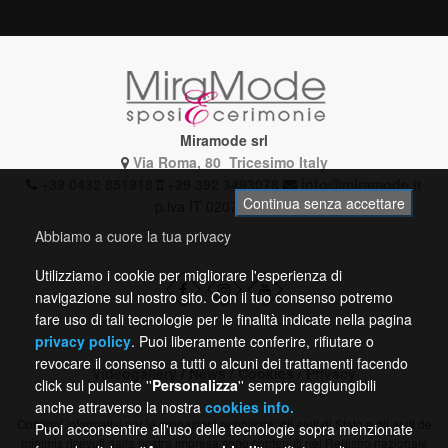
Miramode srl
Via Roma, 80 Tricesimo Italy
+39 0432 851918
+39 392 3493078
info@miramode.it
Continua senza accettare
p.iva IT 02072510304
Abbiamo a cuore la tua privacy
Utilizziamo i cookie per migliorare l'esperienza di
navigazione sul nostro sito. Con il tuo consenso potremo
fare uso di tali tecnologie per le finalità indicate nella pagina
privacy policy
. Puoi liberamente conferire, rifiutare o
revocare il consenso a tutti o alcuni dei trattamenti facendo
Videogallery
/
News
/
Cookies
/
Privacy
click sul pulsante ''
Personalizza
'' sempre raggiungibili
anche attraverso la nostra
cookies info.
Obblighi informativi per le erogazioni pubbliche: gli aiuti di Stato e gli aiuti de
Puoi acconsentire all'uso delle tecnologie sopra menzionate
minimis ricevuti dalla nostra impresa sono contenuti nel Registro nazionale