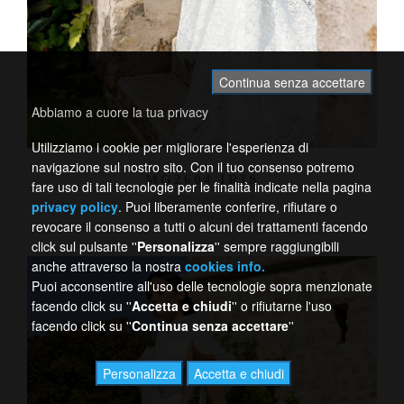
Continua senza accettare
Abbiamo a cuore la tua privacy
Utilizziamo i cookie per migliorare l'esperienza di
navigazione sul nostro sito. Con il tuo consenso potremo
MG2604 IRIS
fare uso di tali tecnologie per le finalità indicate nella pagina
privacy policy
. Puoi liberamente conferire, rifiutare o
ELEGANTE
revocare il consenso a tutti o alcuni dei trattamenti facendo
click sul pulsante ''
Personalizza
'' sempre raggiungibili
anche attraverso la nostra
cookies info.
Puoi acconsentire all'uso delle tecnologie sopra menzionate
facendo click su ''
Accetta e chiudi
'' o rifiutarne l'uso
facendo click su ''
Continua senza accettare
''
Personalizza
Accetta e chiudi