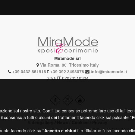
Miramode srl
Via Roma, 80 Tricesimo Italy
+39 0432 851918
+39 392 3493078
info@miramode.it
p.iva IT 02072510304
azione sul nostro sito. Con il tuo consenso potremo fare uso di tali tecno
il consenso a tutti o alcuni dei trattamenti facendo click sul pulsante ''
P
Videogallery
/
News
/
Cookies
/
Privacy
nate facendo click su ''
Accetta e chiudi
'' o rifiutarne l'uso facendo clic