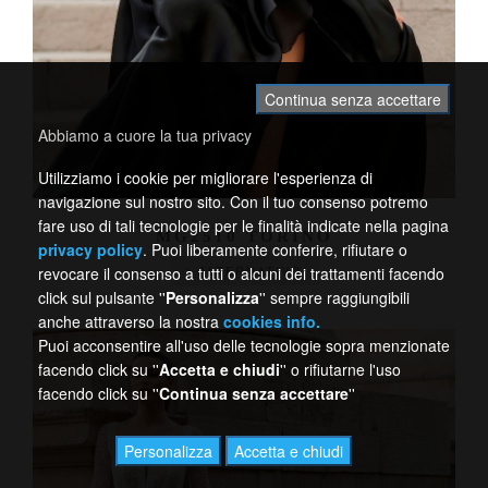
Continua senza accettare
Abbiamo a cuore la tua privacy
Utilizziamo i cookie per migliorare l'esperienza di
navigazione sul nostro sito. Con il tuo consenso potremo
fare uso di tali tecnologie per le finalità indicate nella pagina
MG2510 TORINO
privacy policy
. Puoi liberamente conferire, rifiutare o
ALTERNATIVO
revocare il consenso a tutti o alcuni dei trattamenti facendo
click sul pulsante ''
Personalizza
'' sempre raggiungibili
anche attraverso la nostra
cookies info.
Puoi acconsentire all'uso delle tecnologie sopra menzionate
facendo click su ''
Accetta e chiudi
'' o rifiutarne l'uso
facendo click su ''
Continua senza accettare
''
Personalizza
Accetta e chiudi