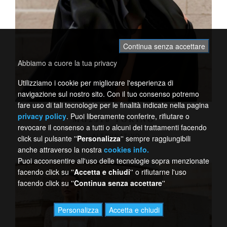
Continua senza accettare
Abbiamo a cuore la tua privacy
Utilizziamo i cookie per migliorare l'esperienza di
navigazione sul nostro sito. Con il tuo consenso potremo
fare uso di tali tecnologie per le finalità indicate nella pagina
privacy policy
. Puoi liberamente conferire, rifiutare o
MG2510 TORINO
revocare il consenso a tutti o alcuni dei trattamenti facendo
ALTERNATIVO
click sul pulsante ''
Personalizza
'' sempre raggiungibili
anche attraverso la nostra
cookies info.
Puoi acconsentire all'uso delle tecnologie sopra menzionate
facendo click su ''
Accetta e chiudi
'' o rifiutarne l'uso
facendo click su ''
Continua senza accettare
''
Personalizza
Accetta e chiudi