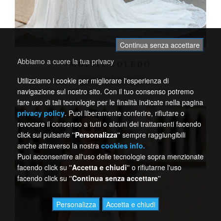
Continua senza accettare
Abbiamo a cuore la tua privacy
MG2512 TOLEDO
ALTERNATIVO
Utilizziamo i cookie per migliorare l'esperienza di
navigazione sul nostro sito. Con il tuo consenso potremo
fare uso di tali tecnologie per le finalità indicate nella pagina
privacy policy
. Puoi liberamente conferire, rifiutare o
revocare il consenso a tutti o alcuni dei trattamenti facendo
click sul pulsante ''
Personalizza
'' sempre raggiungibili
anche attraverso la nostra
cookies info.
Puoi acconsentire all'uso delle tecnologie sopra menzionate
facendo click su ''
Accetta e chiudi
'' o rifiutarne l'uso
facendo click su ''
Continua senza accettare
''
Personalizza
Accetta e chiudi